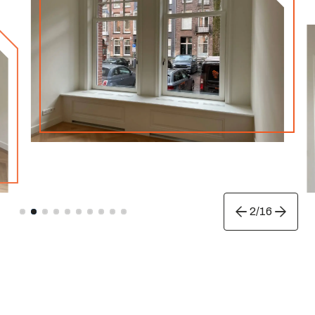
2
/
16